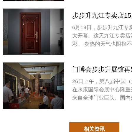
布会现场发布会现场发布
步步升九江专卖店1
落幕！（精彩回顾）
6月19日，步步升九江专
大开幕。这天九江专卖店
彩。 炎热的天气也阻挡不住消费者的激情参与，
时间未到如潮的人群就纷
的准备了水果、矿泉水等
门博会步步升展馆再
新再出发！
26日上午，第八届中国
在永康国际会展中心隆重
来自全球门业巨头、国内
共享门业盛会。别墅门高
惊艳亮相，吸引了无数朋
相关资讯