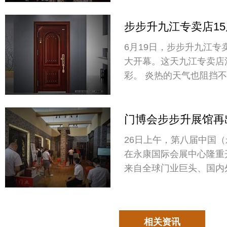
布会现场发布会现场发布
步步升九江专卖店1
落幕！（精彩回顾）
6月19日，步步升九江专
大开幕。这天九江专卖店
彩。 炎热的天气也阻挡不住消费者的激情参与，
时间未到如潮的人群就纷
的准备了水果、矿泉水等
门博会步步升展馆再
新再出发！
26日上午，第八届中国
在永康国际会展中心隆重
来自全球门业巨头、国内
共享门业盛会。别墅门高
惊艳亮相，吸引了无数朋
相关资讯