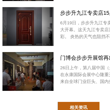
布会现场发布会现场发布
步步升九江专卖店1
落幕！（精彩回顾）
6月19日，步步升九江专
大开幕。这天九江专卖店
彩。 炎热的天气也阻挡不住消费者的激情参与，
时间未到如潮的人群就纷
的准备了水果、矿泉水等
门博会步步升展馆再
新再出发！
26日上午，第八届中国
在永康国际会展中心隆重
来自全球门业巨头、国内
共享门业盛会。别墅门高
惊艳亮相，吸引了无数朋
相关资讯